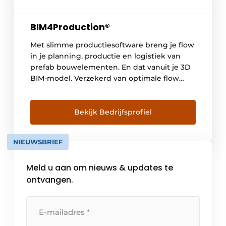
BIM4Production®
Met slimme productiesoftware breng je flow
in je planning, productie en logistiek van
prefab bouwelementen. En dat vanuit je 3D
BIM-model. Verzekerd van optimale flow
BIM4Production® heeft het gat gedicht
tussen 3D BIM-engineering en
geautomatiseerde prefab productie. Onze
Bekijk Bedrijfsprofiel
ambitie droom is dan ook: een
volautomatisch en grootschalig
NIEUWSBRIEF
productieproces in iedere fabriek ter wereld.
Inclusief die van jou. […]
Meld u aan om nieuws & updates te
ontvangen.