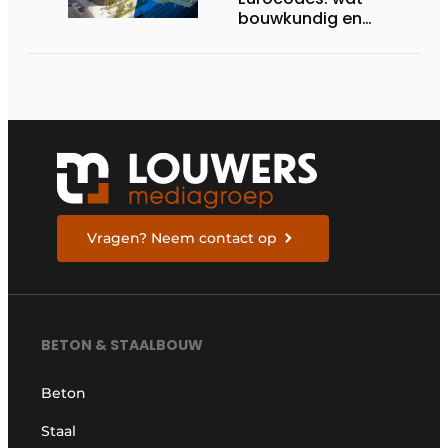
bouwkundig en
geotechnisch
ingenieurs moeten
weten om zich voor te
bereiden
Vragen? Neem contact op
BETON & STAALBOUW
Beton
Staal