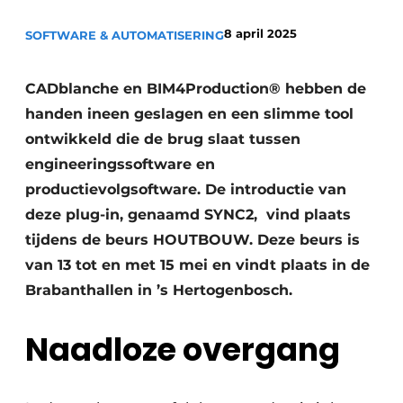
Privacy / Cookie statement
8 april 2025
SOFTWARE & AUTOMATISERING
Vacature aanmelden
Video’s
CADblanche en BIM4Production® hebben de
handen ineen geslagen en een slimme tool
ontwikkeld die de brug slaat tussen
engineeringssoftware en
productievolgsoftware. De introductie van
deze plug-in, genaamd SYNC2, vind plaats
tijdens de beurs HOUTBOUW. Deze beurs is
van 13 tot en met 15 mei en vindt plaats in de
Brabanthallen in ’s Hertogenbosch.
Naadloze overgang