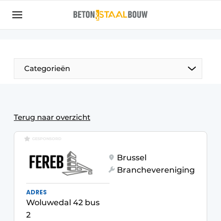
Aanmelden
Algemene voorwaarden
Artikelen
Categorieën
Bedrijven
Beton & Staalbouw | Ontdek hét vakblad voor de
beton- en staalbouwbranche
Terug naar overzicht
Contact
GESPONSORD
Direct contact
Brussel
Evenement aanmelden
Branchevereniging
Meest gelezen
ADRES
Nieuwsbrief
Woluwedal 42 bus
Podcasts
2