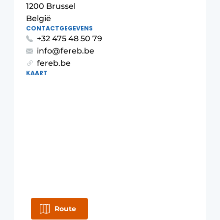
Privacy / Cookie statement
1200 Brussel
België
Vacature aanmelden
CONTACTGEGEVENS
Video’s
+32 475 48 50 79
info@fereb.be
fereb.be
KAART
Route