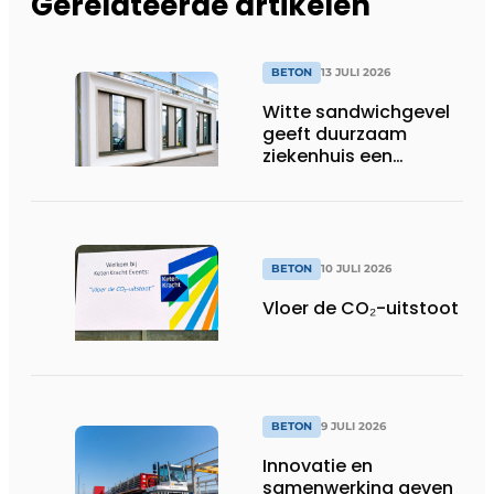
Gerelateerde artikelen
BETON
13 JULI 2026
Witte sandwichgevel
geeft duurzaam
ziekenhuis een
herkenbaar gezicht
BETON
10 JULI 2026
Vloer de CO₂-uitstoot
BETON
9 JULI 2026
Innovatie en
samenwerking geven