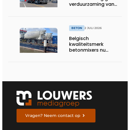
verduurzaming van
beton nieuwe impuls
BETON
2 JULI 2026
Belgisch
kwaliteitsmerk
betonmixers nu
officieel verkrijgbaar
in Nederland
Vragen? Neem contact op