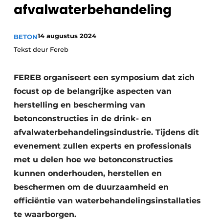
Privacy / Cookie statement
afvalwaterbehandeling
Vacature aanmelden
14 augustus 2024
BETON
Video’s
Tekst deur Fereb
FEREB organiseert een symposium dat zich
focust op de belangrijke aspecten van
herstelling en bescherming van
betonconstructies in de drink- en
afvalwaterbehandelingsindustrie. Tijdens dit
evenement zullen experts en professionals
met u delen hoe we betonconstructies
kunnen onderhouden, herstellen en
beschermen om de duurzaamheid en
efficiëntie van waterbehandelingsinstallaties
te waarborgen.