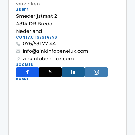
Privacy / Cookie statement
verzinken
ADRES
Vacature aanmelden
Smederijstraat 2
4814 DB Breda
Video’s
Nederland
CONTACTGEGEVENS
076/531 77 44
info@zinkinfobenelux.com
zinkinfobenelux.com
SOCIALS
KAART