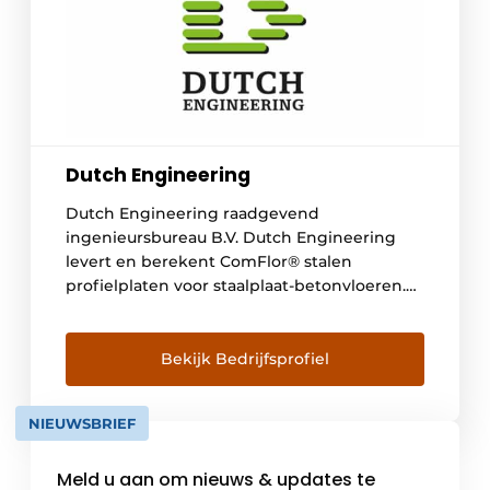
Dutch Engineering
Dutch Engineering raadgevend
ingenieursbureau B.V. Dutch Engineering
levert en berekent ComFlor® stalen
profielplaten voor staalplaat-betonvloeren.
Van ComFlor 46 tot ComFlor 225 zijn 8 stuks
verschillen vloerplaten leverbaar, waarmee
slanke renovatievloeren en hoge
Bekijk Bedrijfsprofiel
geïntegreerde vloeren alle mogelijk zijn, en
alles ertussenin. Specifieke
NIEUWSBRIEF
toepassingsgebieden zijn er eigenlijk niet. In
de praktijk worden de vloeren bij renovatie,
Meld u aan om nieuws & updates te
industrie, […]