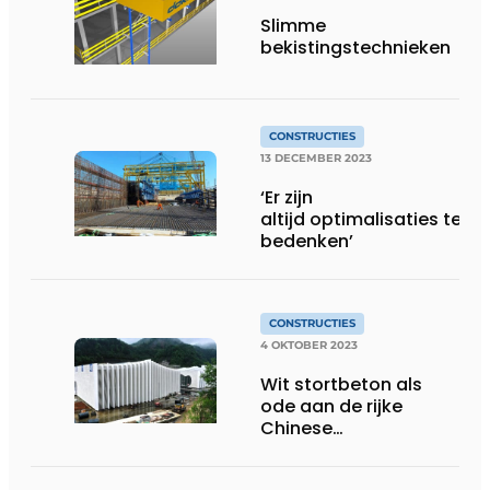
Slimme
bekistingstechnieken
CONSTRUCTIES
13 DECEMBER 2023
‘Er zijn
altijd optimalisaties te
bedenken’
CONSTRUCTIES
4 OKTOBER 2023
Wit stortbeton als
ode aan de rijke
Chinese
papiertraditie