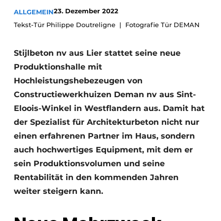
23. Dezember 2022
ALLGEMEIN
Datenschutz / Cookie-Erklärung
Tekst-Tür Philippe Doutreligne
Fotografie Tür DEMAN
Ein Stellenangebot registrieren
Videos
Stijlbeton nv aus Lier stattet seine neue
Produktionshalle mit
Hochleistungshebezeugen von
Constructiewerkhuizen Deman nv aus Sint-
Eloois-Winkel in Westflandern aus. Damit hat
der Spezialist für Architekturbeton nicht nur
einen erfahrenen Partner im Haus, sondern
auch hochwertiges Equipment, mit dem er
sein Produktionsvolumen und seine
Rentabilität in den kommenden Jahren
weiter steigern kann.