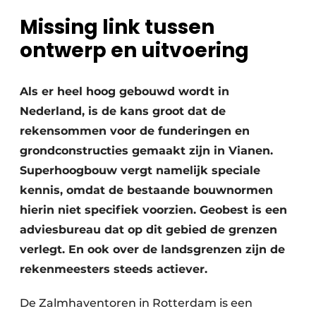
Privacy / Cookie statement
Missing link tussen
Vacature aanmelden
ontwerp en uitvoering
Video’s
Als er heel hoog gebouwd wordt in
Nederland, is de kans groot dat de
rekensommen voor de
funderingen en
grondconstructies gemaakt zijn in Vianen.
Superhoogbouw vergt namelijk speciale
kennis,
omdat de bestaande bouwnormen
hierin niet specifiek voorzien. Geobest is een
adviesbureau dat op
dit gebied de grenzen
verlegt. En ook over de landsgrenzen zijn de
rekenmeesters steeds actiever.
De Zalmhaventoren in Rotterdam is een