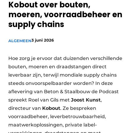
Kobout over bouten,
Privacy / Cookie statement
moeren, voorraadbeheer en
Vacature aanmelden
supply chains
Video’s
3 juni 2026
ALGEMEEN
Hoe zorg je ervoor dat duizenden verschillende
bouten, moeren en draadstangen direct
leverbaar zijn, terwijl mondiale supply chains
steeds onvoorspelbaarder worden? In deze
aflevering van Beton & Staalbouw de Podcast
spreekt Roel van Gils met
Joost Kunst
,
directeur van
Kobout
. Ze bespreken
voorraadbeheer, leverbetrouwbaarheid,
maatwerkoplossingen, private label-