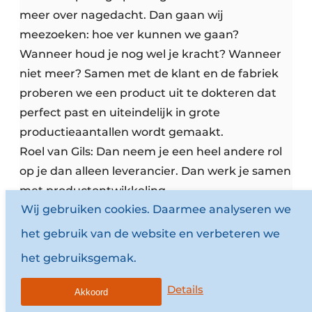
meer over nagedacht. Dan gaan wij
meezoeken: hoe ver kunnen we gaan?
Wanneer houd je nog wel je kracht? Wanneer
niet meer? Samen met de klant en de fabriek
proberen we een product uit te dokteren dat
perfect past en uiteindelijk in grote
productieaantallen wordt gemaakt.
Roel van Gils: Dan neem je een heel andere rol
op je dan alleen leverancier. Dan werk je samen
met productontwikkeling.
Wij gebruiken cookies. Daarmee analyseren we
Joost Kunst: Die vraag krijgen we steeds vaker.
Soms heeft de klant de productontwikkeling al
het gebruik van de website en verbeteren we
gedaan: we hebben dit nodig, maar het bestaat
het gebruiksgemak.
nog nergens. Dan is het aan ons om een
fabrikant te zoeken die het wel kan maken. Dat
Details
Akkoord
netwerk hebben we natuurlijk in Europa en