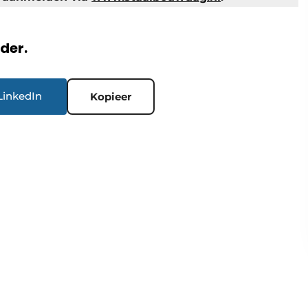
rder.
LinkedIn
Kopieer