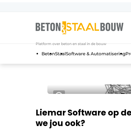
Aanmelden
Algemene voorwaarden
Artikelen
Platform over beton en staal in de bouw
Bedrijven
Beton
Staal
Software & Automatisering
Pr
Beton & Staalbouw | Ontdek hét va
Contact
Direct contact
Evenement aanmelden
Meest gelezen
Nieuwsbrief
Liemar Software op 
Podcasts
we jou ook?
Privacy / Cookie statement