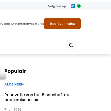
Volg ons op
Bedrijvenindex
s
Video’s
Adverteren
Vacatures
Populair
ALGEMEEN
Renovatie van het Binnenhof: de
anatomische les
7 juli 2026