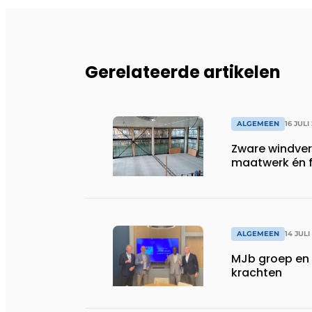
Gerelateerde artikelen
ALGEMEEN
16 JULI
Zware windve
maatwerk én fl
ALGEMEEN
14 JULI
MJb groep en 
krachten