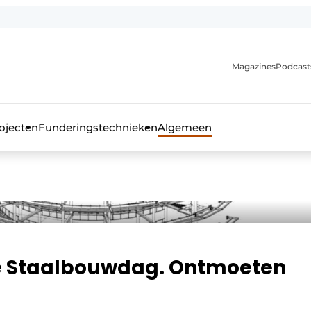
Magazines
Podcast
ojecten
Funderingstechnieken
Algemeen
kblad voor de beton- en staalbouwbranche
de Staalbouwdag. Ontmoeten