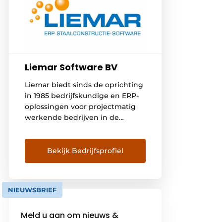
Liemar Software BV
Liemar biedt sinds de oprichting
in 1985 bedrijfskundige en ERP-
oplossingen voor projectmatig
werkende bedrijven in de
staalbouw en metaalconstructie.
Onze missie is om als partner
jouw bedrijf en processen te
Bekijk Bedrijfsprofiel
optimaliseren en samen meer
inzicht te creëren. Dat leidt tot
meer rust en rendement, zowel
NIEUWSBRIEF
bij de ondernemer als bij
werknemers. Met het ‘Nieuwe
Meld u aan om nieuws &
Rendement […]