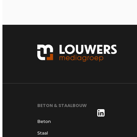
BETON & STAALBOUW
Beton
Staal