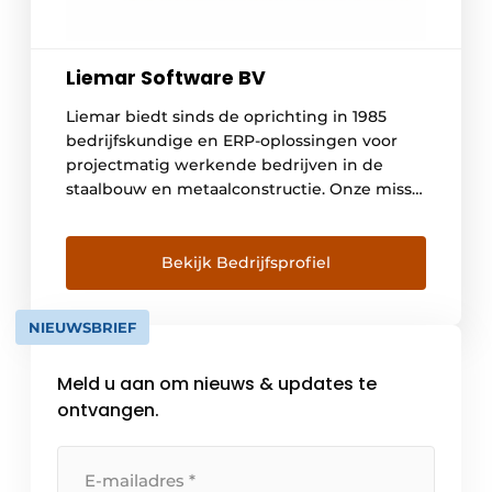
Liemar Software BV
Liemar biedt sinds de oprichting in 1985
bedrijfskundige en ERP-oplossingen voor
projectmatig werkende bedrijven in de
staalbouw en metaalconstructie. Onze missie
is om als partner jouw bedrijf en processen
te optimaliseren en samen meer inzicht te
creëren. Dat leidt tot meer rust en
Bekijk Bedrijfsprofiel
rendement, zowel bij de ondernemer als bij
werknemers. Met het ‘Nieuwe Rendement
NIEUWSBRIEF
[…]
Meld u aan om nieuws & updates te
ontvangen.