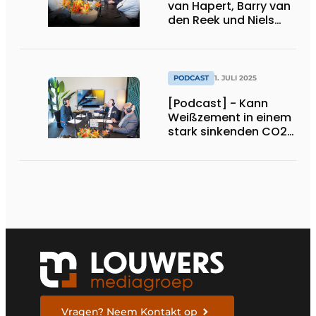
van Hapert, Barry van
den Reek und Niels
Oudenaarden von
Liemar Software
PODCAST
1. JULI 2025
[Podcast] - Kann
Weißzement in einem
stark sinkenden CO2-
Markt bestehen?
Vragen? Neem Kontakt op