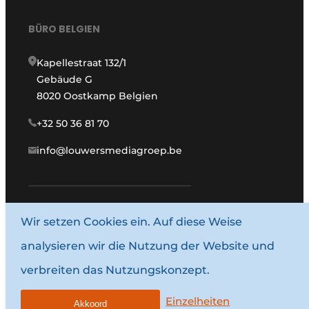
BÜRO BELGIEN
Kapellestraat 132/1
Gebäude G
8020 Oostkamp Belgien
+32 50 36 81 70
info@louwersmediagroep.be
Wir setzen Cookies ein. Auf diese Weise
www.louwersmediagroep.com
analysieren wir die Nutzung der Website und
© 1987–2026 Louwersmediagroep.
verbreiten das Nutzungskonzept.
Allgemeine Bedingungen und Konditionen
Datenschutzbestimmungen
Einzelheiten
Akkoord