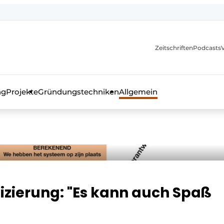
itionen
Zeitschriften
Podcasts
ng
Projekte
Gründungstechniken
Allgemein
as Fachmagazin für die Beton- und Stahlbauindustrie
fizierung: "Es kann auch Spaß