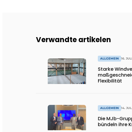
Verwandte artikelen
ALLGEMEIN
16. JUL
Starke Windve
maßgeschneid
Flexibilität
ALLGEMEIN
14. JUL
Die MJb-Grup
bündeln ihre K