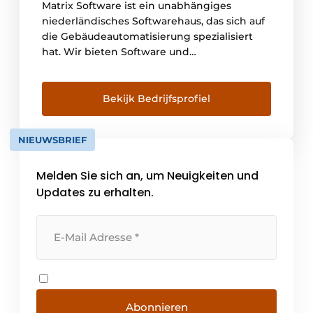
Matrix Software ist ein unabhängiges
niederländisches Softwarehaus, das sich auf
die Gebäudeautomatisierung spezialisiert
hat. Wir bieten Software und
Dienstleistungen für Bauingenieure,
Betonwerke, Stahlbauer und
Rahmenhersteller. Mit 43 Mitarbeitern
Bekijk Bedrijfsprofiel
entwickeln, verkaufen, liefern und
unterstützen wir unsere
NIEUWSBRIEF
Automatisierungslösungen. Wir tun dies von
unseren Büros in Nijmegen und Winterswijk
Melden Sie sich an, um Neuigkeiten und
und Vilnius (Litauen) aus. Seit 1983
konzentrieren wir uns auf das
Updates zu erhalten.
Spezialgeschäft [...]
Abonnieren