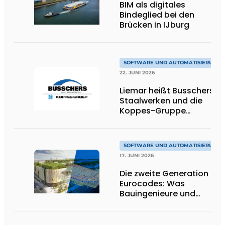
BIM als digitales
Bindeglied bei den
Brücken in IJburg
SOFTWARE UND AUTOMATISIERUNG
22. JUNI 2026
Liemar heißt Busschers
Staalwerken und die
Koppes-Gruppe
willkommen
SOFTWARE UND AUTOMATISIERUNG
17. JUNI 2026
Die zweite Generation der
Eurocodes: Was
Bauingenieure und
Geotechniker wissen
müssen, um sich darauf
vorzubereiten