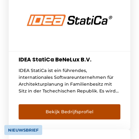
IDEA StatiCa BeNeLux B.V.
IDEA StatiCa ist ein führendes,
internationales Softwareunternehmen für
Architekturplanung in Familienbesitz mit
Sitz in der Tschechischen Republik. Es wird
von einem engagierten globalen
Managementteam geleitet, das über
mehrere Kontinente verteilt ist. IDEA StatiCa
Bekijk Bedrijfsprofiel
basiert auf vier Schlüsselwerten: -
VertrauenWir entwickeln uns systematisch
NIEUWSBRIEF
als Fundament, auf dem wir aufbauen
können- LeidenschaftWir haben eine