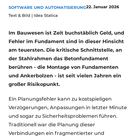
22. Januar 2026
SOFTWARE UND AUTOMATISIERUNG
Datenschutz / Cookie-Erklärung
Text & Bild | Idea Statica
Ein Stellenangebot registrieren
Videos
Im Bauwesen ist Zeit buchstäblich Geld, und
Fehler im Fundament sind in dieser Hinsicht
am teuersten. Die kritische Schnittstelle, an
der Stahlrahmen das Betonfundament
berühren - die Montage von Fundamenten
und Ankerbolzen - ist seit vielen Jahren ein
großer Risikopunkt.
Ein Planungsfehler kann zu kostspieligen
Verzögerungen, Anpassungen in letzter Minute
und sogar zu Sicherheitsproblemen führen.
Traditionell war die Planung dieser
Verbindungen ein fragmentierter und