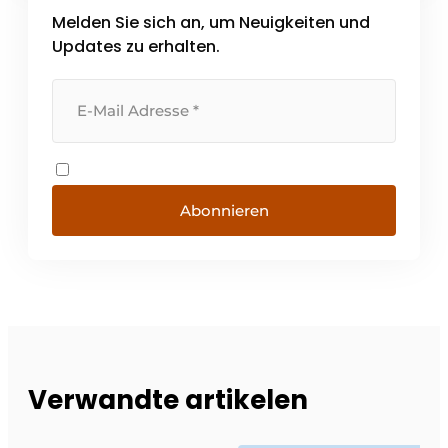
Melden Sie sich an, um Neuigkeiten und
Leidenschaft für die Vereinfachung
komplexer Aufgaben- WachstumDie [...]
Updates zu erhalten.
Abonnieren
Verwandte artikelen