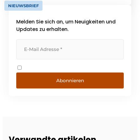
Stahlbau, Schiffbau, Ingenieurwesen,
NIEUWSBRIEF
Infrastruktur, Straßen- und Wasserbau sowie
Offshore-Industrie tätig sind. Ressourcen,
Melden Sie sich an, um Neuigkeiten und
Menschen und […]
Updates zu erhalten.
Abonnieren
Verwandte artikelen