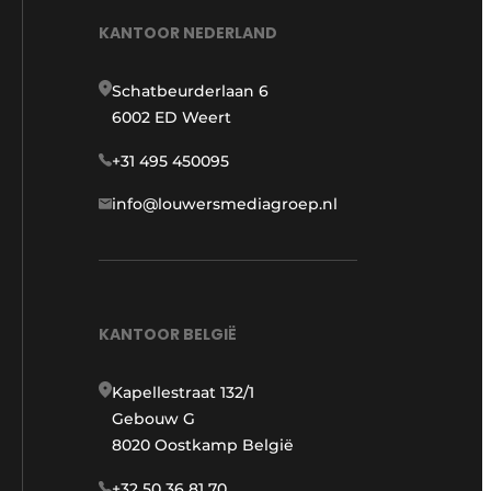
KANTOOR NEDERLAND
Schatbeurderlaan 6
6002 ED Weert
+31 495 450095
info@louwersmediagroep.nl
KANTOOR BELGIË
Kapellestraat 132/1
Gebouw G
8020 Oostkamp België
+32 50 36 81 70