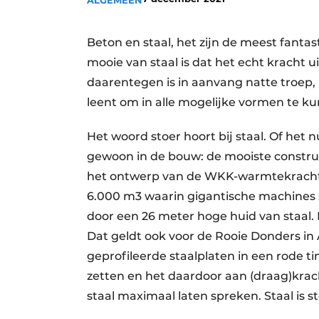
ALGEMEEN
Vacature aanmelden
Video’s
Beton en staal, het zijn de meest fantas
mooie van staal is dat het echt kracht ui
daarentegen is in aanvang natte troep, m
leent om in alle mogelijke vormen te k
Het woord stoer hoort bij staal. Of het
gewoon in de bouw: de mooiste construct
het ontwerp van de WKK-warmtekracht
6.000 m3 waarin gigantische machines s
door een 26 meter hoge huid van staal.
Dat geldt ook voor de Rooie Donders i
geprofileerde staalplaten in een rode tin
zetten en het daardoor aan (draag)kra
staal maximaal laten spreken. Staal is st