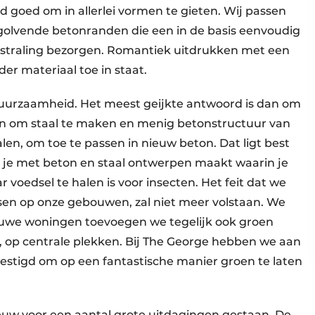
d goed om in allerlei vormen te gieten. Wij passen
f golvende betonranden die een in de basis eenvoudig
straling bezorgen. Romantiek uitdrukken met een
der materiaal toe in staat.
uurzaamheid. Het meest geijkte antwoord is dan om
en om staal te maken en menig betonstructuur van
n, om toe te passen in nieuw beton. Dat ligt best
ls je met beton en staal ontwerpen maakt waarin je
r voedsel te halen is voor insecten. Het feit dat we
assen op onze gebouwen, zal niet meer volstaan. We
ieuwe woningen toevoegen we tegelijk ook groen
 op centrale plekken. Bij The George hebben we aan
stigd om op een fantastische manier groen te laten
w voor een aantal grote uitdagingen gestaan. De