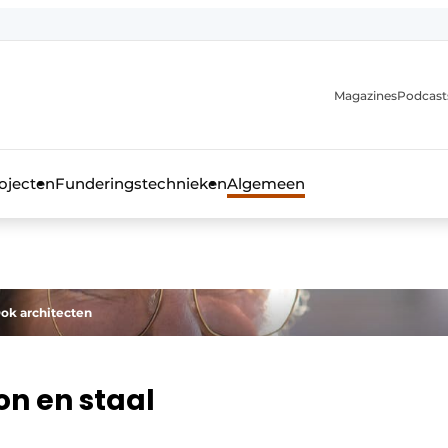
Magazines
Podcast
ojecten
Funderingstechnieken
Algemeen
kblad voor de beton- en staalbouwbranche
Dok architecten
n en staal