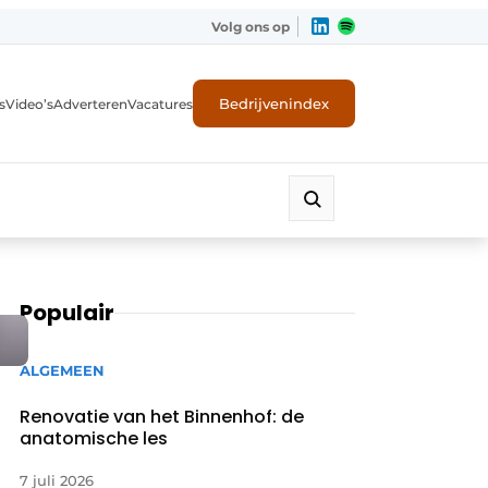
Volg ons op
Bedrijvenindex
s
Video’s
Adverteren
Vacatures
Populair
ALGEMEEN
Renovatie van het Binnenhof: de
anatomische les
7 juli 2026