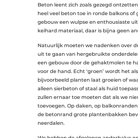
Beton leent zich zoals gezegd ontzetten
heel veel beton toe in ronde balkons o
gebouw een wulpse en enthousiaste uit
keihard materiaal, daar is bijna geen an
Natuurlijk moeten we nadenken over d
uit te gaan van hergebruikte onderdel
een gebouw door de gehaktmolen te hale
voor de hand. Echt ‘groen’ wordt het a
bijvoorbeeld planten laat groeien of waa
alleen sierbeton of staal als huid toep
zullen ernaar toe moeten dat als we n
toevoegen. Op daken, op balkonranden,
de betonrand grote plantenbakken beve
neerdalen.
We hebben de afgelopen anderhalve eeu