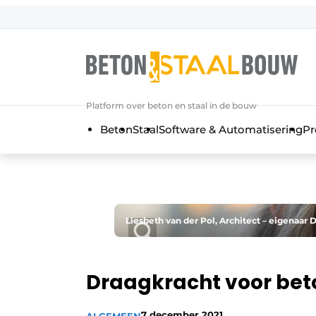
Aanmelden
Algemene voorwaarden
Artikelen
Platform over beton en staal in de bouw
Bedrijven
Beton
Staal
Software & Automatisering
Pr
Beton & Staalbouw | Ontdek hét va
Contact
Direct contact
Evenement aanmelden
Liesbeth van der Pol, Architect – eigenaar 
Meest gelezen
Nieuwsbrief
Draagkracht voor beto
Podcasts
Privacy / Cookie statement
7 december 2021