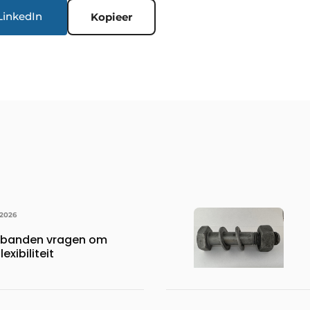
LinkedIn
Kopieer
 2026
rbanden vragen om
exibiliteit