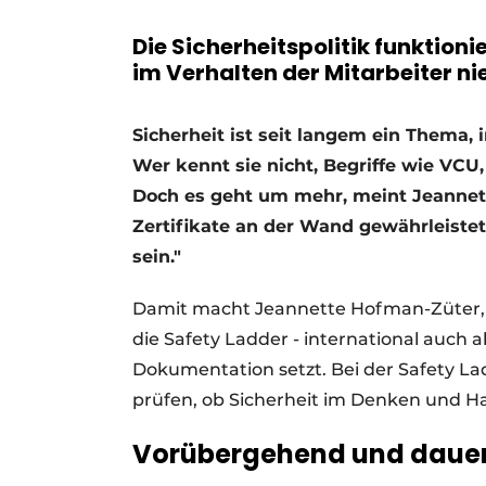
Ein Stellenangebot registrieren
Die Sicherheitspolitik funktionie
Videos
im Verhalten der Mitarbeiter ni
Sicherheit ist seit langem ein Thema
Wer kennt sie nicht, Begriffe wie VCU,
Doch es geht um mehr, meint Jeannett
Zertifikate an der Wand gewährleiste
sein."
Damit macht Jeannette Hofman-Züter, Pro
die Safety Ladder - international auch a
Dokumentation setzt. Bei der Safety L
prüfen, ob Sicherheit im Denken und Han
Vorübergehend und daue