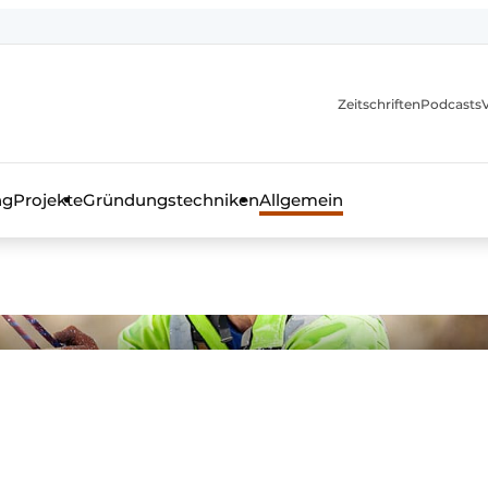
itionen
Zeitschriften
Podcasts
ng
Projekte
Gründungstechniken
Allgemein
as Fachmagazin für die Beton- und Stahlbauindustrie