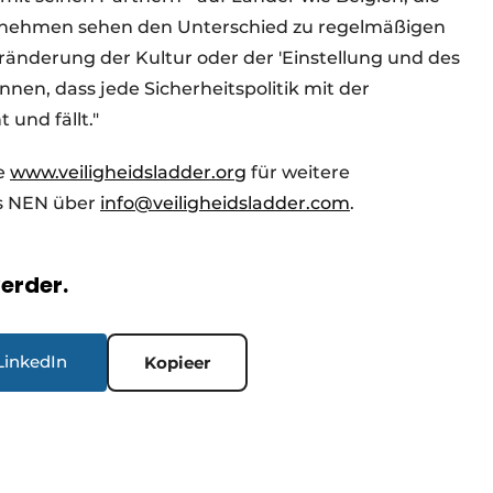
ernehmen sehen den Unterschied zu regelmäßigen
 Veränderung der Kultur oder der 'Einstellung und des
ennen, dass jede Sicherheitspolitik mit der
und fällt."
e
www.veiligheidsladder.org
für weitere
as NEN über
info@veiligheidsladder.com
.
verder.
LinkedIn
Kopieer