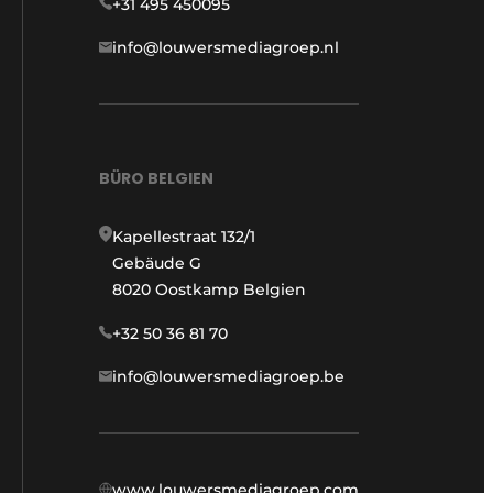
+31 495 450095
info@louwersmediagroep.nl
BÜRO BELGIEN
Kapellestraat 132/1
Gebäude G
8020 Oostkamp Belgien
+32 50 36 81 70
info@louwersmediagroep.be
www.louwersmediagroep.com