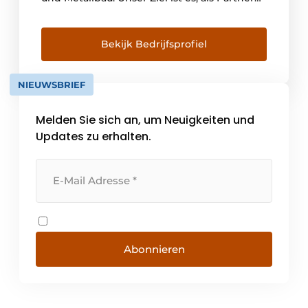
Ihr Unternehmen und Ihre Prozesse zu
optimieren und gemeinsam mehr
Durchblick zu schaffen. Dies führt zu mehr
Bekijk Bedrijfsprofiel
Ruhe und Effizienz, sowohl für den
Unternehmer als auch für die Mitarbeiter.
NIEUWSBRIEF
Mit der 'Neuen Rendite [...]
Melden Sie sich an, um Neuigkeiten und
Updates zu erhalten.
Abonnieren