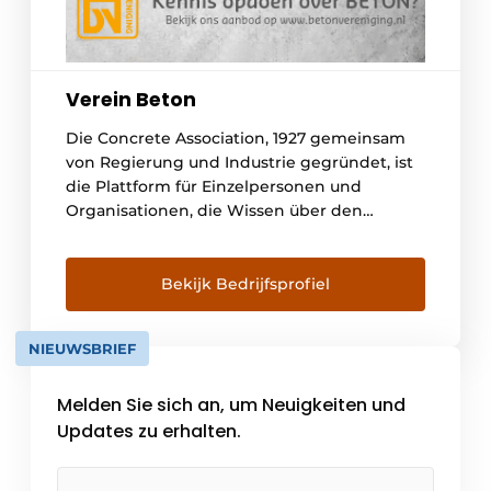
Verein Beton
Die Concrete Association, 1927 gemeinsam
von Regierung und Industrie gegründet, ist
die Plattform für Einzelpersonen und
Organisationen, die Wissen über den
Werkstoff Beton austauschen wollen. Er
bildet durch die Zusammensetzung seiner
Mitglieder eine Wissensinfrastruktur zum
Bekijk Bedrijfsprofiel
Erwerb von Wissen, zur gemeinsamen
Anerkennung von Wissensfragen und zur
NIEUWSBRIEF
Förderung der Entwicklung von neuen [...]
Melden Sie sich an, um Neuigkeiten und
Updates zu erhalten.