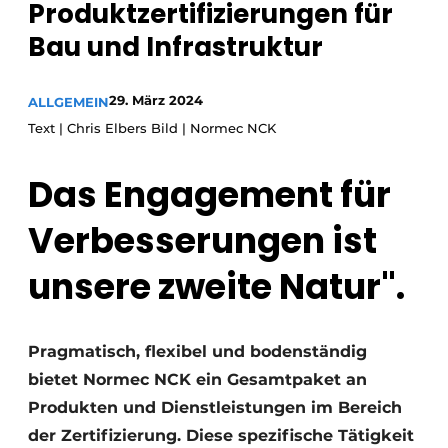
Produktzertifizierungen für
Datenschutz / Cookie-Erklärung
Bau und Infrastruktur
Ein Stellenangebot registrieren
Videos
29. März 2024
ALLGEMEIN
Text | Chris Elbers Bild | Normec NCK
Das Engagement für
Verbesserungen ist
unsere zweite Natur".
Pragmatisch, flexibel und bodenständig
bietet Normec NCK ein Gesamtpaket an
Produkten und Dienstleistungen im Bereich
der Zertifizierung. Diese spezifische Tätigkeit