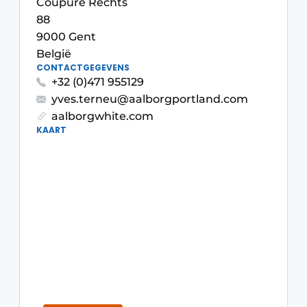
Coupure Rechts
Privacy / Cookie statement
88
Vacature aanmelden
9000 Gent
België
Video’s
CONTACTGEGEVENS
+32 (0)471 955129
yves.terneu@aalborgportland.com
aalborgwhite.com
KAART