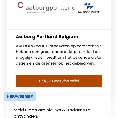
Aalborg Portland Belgium
AALBORG WHITE producten op cementbasis
hebben een groot onontdekt potentieel dat
mogelijkheden biedt om het bekende uit te
dagen en de grenzen op het gebied van
esthetiek te verleggen. Het zijn de
bouwmaterialen van de toekomst. Plastisch
vormbare eigenschappen, de echte kleuren
Bekijk Bedrijfsprofiel
van de regenboog of het gladde witte
oppervlak dat het spel van licht […]
NIEUWSBRIEF
Meld u aan om nieuws & updates te
ontvangen.