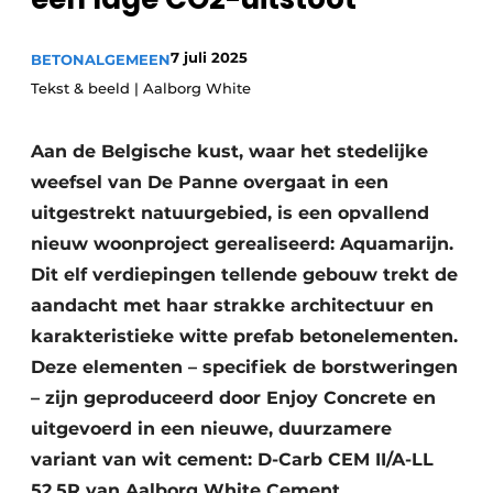
Privacy / Cookie statement
Vacature aanmelden
7 juli 2025
BETON
ALGEMEEN
Video’s
Tekst & beeld | Aalborg White
Aan de Belgische kust, waar het stedelijke
weefsel van De Panne overgaat in een
uitgestrekt natuurgebied, is een opvallend
nieuw woonproject gerealiseerd: Aquamarijn.
Dit elf verdiepingen tellende gebouw trekt de
aandacht met haar strakke architectuur en
karakteristieke witte prefab betonelementen.
Deze elementen – specifiek de borstweringen
– zijn geproduceerd door Enjoy Concrete en
uitgevoerd in een nieuwe, duurzamere
variant van wit cement: D-Carb CEM II/A-LL
52.5R van Aalborg White Cement.