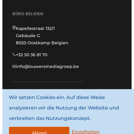
BÜRO BELGIEN
Kapellestraat 132/1
Gebäude G
8020 Oostkamp Belgien
+32 50 36 81 70
info@louwersmediagroep.be
www.louwersmediagroep.com
Wir setzen Cookies ein. Auf diese Weise
analysieren wir die Nutzung der Website und
© 1987–2026 Louwersmediagroep.
verbreiten das Nutzungskonzept.
Allgemeine Bedingungen und Konditionen
Datenschutzbestimmungen
Einzelheiten
Akkoord