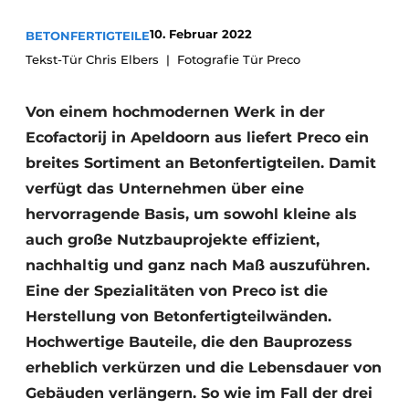
Datenschutz / Cookie-Erklärung
10. Februar 2022
BETONFERTIGTEILE
Tekst-Tür Chris Elbers
Ein Stellenangebot registrieren
Fotografie Tür Preco
Videos
Von einem hochmodernen Werk in der
Ecofactorij in Apeldoorn aus liefert Preco ein
breites Sortiment an Betonfertigteilen. Damit
verfügt das Unternehmen über eine
hervorragende Basis, um sowohl kleine als
auch große Nutzbauprojekte effizient,
nachhaltig und ganz nach Maß auszuführen.
Eine der Spezialitäten von Preco ist die
Herstellung von Betonfertigteilwänden.
Hochwertige Bauteile, die den Bauprozess
erheblich verkürzen und die Lebensdauer von
Gebäuden verlängern. So wie im Fall der drei