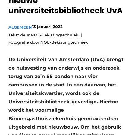
nieuwe
Privacy / Cookie statement
universiteitsbibliotheek UvA
Vacature aanmelden
Video’s
13 januari 2022
ALGEMEEN
Tekst deur NOE-Bekistingtechniek
Fotografie door NOE-Bekistingtechniek
De Universiteit van Amsterdam (UvA) brengt
de huisvesting van onderwijs en onderzoek
terug van zo’n 85 panden naar vier
campussen in de stad. In één daarvan, het
Universiteitskwartier, wordt ook de
Universiteitsbibliotheek gevestigd. Hiertoe
wordt het voormalige
Binnengasthuisziekenhuis gerenoveerd en
uitgebreid met nieuwbouw. Om het gebruik