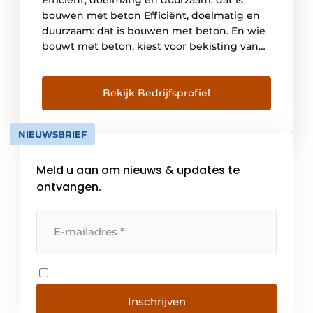
Efficiënt, doelmatig en duurzaam: dat is
bouwen met beton Efficiënt, doelmatig en
duurzaam: dat is bouwen met beton. En wie
bouwt met beton, kiest voor bekisting van
NOE. Hoogwaardige bekistingsystemen die
het resultaat zijn van voortdurende
innovatie. Dat merkt u aan de technische
Bekijk Bedrijfsprofiel
mogelijkheden, de ongekende flexibiliteit
en het alom gewaardeerde gebruiksgemak
NIEUWSBRIEF
van onze systemen. Niet […]
Meld u aan om nieuws & updates te
ontvangen.
Inschrijven