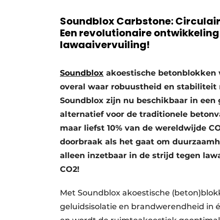
Vacature aanmelden
Soundblox Carbstone: Circulair
Video’s
Een revolutionaire ontwikkeling 
lawaaivervuiling!
Soundblox
akoestische betonblokken w
overal waar robuustheid en stabiliteit
Soundblox zijn nu beschikbaar in een 
alternatief voor de traditionele beton
maar liefst 10% van de wereldwijde CO2
doorbraak als het gaat om duurzaamhe
alleen inzetbaar in de strijd tegen la
CO2!
Met Soundblox akoestische (beton)blokk
geluidsisolatie en brandwerendheid in