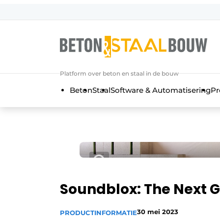
Aanmelden
Algemene voorwaarden
Artikelen
Platform over beton en staal in de bouw
Bedrijven
Beton
Staal
Software & Automatisering
Pr
Beton & Staalbouw | Ontdek hét va
Contact
Direct contact
Evenement aanmelden
Meest gelezen
Nieuwsbrief
Soundblox: The Next 
Podcasts
30 mei 2023
PRODUCTINFORMATIE
Privacy / Cookie statement