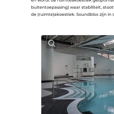
en wordt de ruimteakoestiek geoptimalis
buitentoepassing) waar stabiliteit, stoot
de (ruimte)akoestiek. Soundblox zijn in