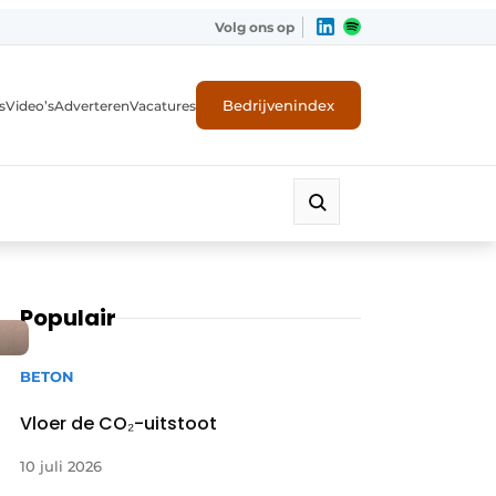
Volg ons op
Bedrijvenindex
s
Video’s
Adverteren
Vacatures
Populair
BETON
Vloer de CO₂-uitstoot
10 juli 2026