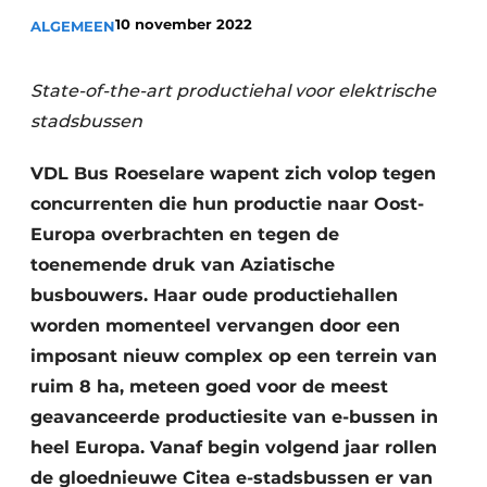
Privacy / Cookie statement
10 november 2022
ALGEMEEN
Vacature aanmelden
Video’s
State-of-the-art productiehal voor elektrische
stadsbussen
VDL Bus Roeselare wapent zich volop tegen
concurrenten die hun productie naar Oost-
Europa overbrachten en tegen de
toenemende druk van Aziatische
busbouwers. Haar oude productiehallen
worden momenteel vervangen door een
imposant nieuw complex op een terrein van
ruim 8 ha, meteen goed voor de meest
geavanceerde productiesite van e-bussen in
heel Europa. Vanaf begin volgend jaar rollen
de gloednieuwe Citea e-stadsbussen er van