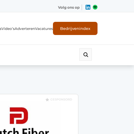
Volg ons op
Bedrijvenindex
s
Video’s
Adverteren
Vacatures
GESPONSORD