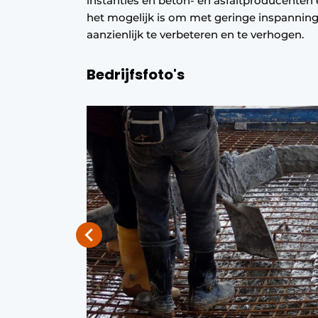
instanties en beton- en asfaltproducenten 
Vacature aanmelden
het mogelijk is om met geringe inspanning
aanzienlijk te verbeteren en te verhogen.
Video’s
Bedrijfsfoto's