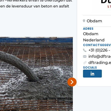
en –verwerkers ervan te overtuigen dat
en de levensduur van beton en asfalt
Obdam
ADRES
Obdam
Nederland
CONTACTGEGEV
+31 (0)226 
info@dftra
dftrading.
SOCIALS