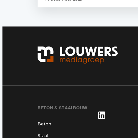
BETON & STAALBOUW
Beton
Staal