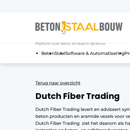
Aanmelden
Algemene voorwaarden
Artikelen
Platform over beton en staal in de bouw
Bedrijven
Beton
Staal
Software & Automatisering
Pr
Beton & Staalbouw | Ontdek hét va
Contact
Direct contact
Terug naar overzicht
Evenement aanmelden
Dutch Fiber Trading
Meest gelezen
Nieuwsbrief
Dutch Fiber Trading levert en adviseert sy
beton producten en aramide vezels voor ver
Podcasts
Dutch Fiber Trading ziet het daarom als h
Privacy / Cookie statement