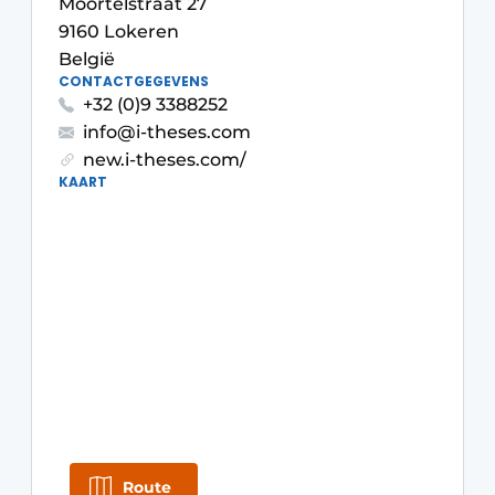
Moortelstraat 27
Privacy / Cookie statement
9160 Lokeren
Vacature aanmelden
België
CONTACTGEGEVENS
Video’s
+32 (0)9 3388252
info@i-theses.com
new.i-theses.com/
KAART
Route