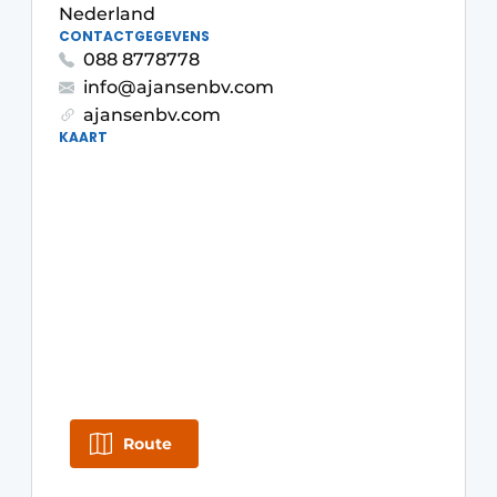
Privacy / Cookie statement
Nederland
CONTACTGEGEVENS
Vacature aanmelden
088 8778778
Video’s
info@ajansenbv.com
ajansenbv.com
KAART
Route