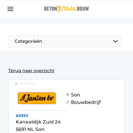
Aanmelden
Algemene voorwaarden
Artikelen
Categorieën
Bedrijven
Beton & Staalbouw | Ontdek hét vakblad voor de
beton- en staalbouwbranche
Terug naar overzicht
Contact
GESPONSORD
Direct contact
Son
Evenement aanmelden
Bouwbedrijf
Meest gelezen
ADRES
Nieuwsbrief
Kanaaldijk Zuid 24
Podcasts
5691 NL Son