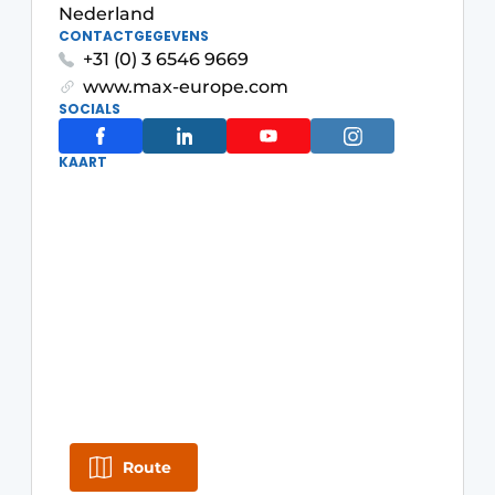
Privacy / Cookie statement
Nederland
CONTACTGEGEVENS
Vacature aanmelden
+31 (0) 3 6546 9669
Video’s
www.max-europe.com
SOCIALS
KAART
Route