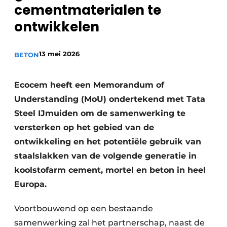
Privacy / Cookie statement
cementmaterialen te
ontwikkelen
Vacature aanmelden
Video’s
13 mei 2026
BETON
Ecocem heeft een Memorandum of
Understanding (MoU) ondertekend met Tata
Steel IJmuiden om de samenwerking te
versterken op het gebied van de
ontwikkeling en het potentiële gebruik van
staalslakken van de volgende generatie in
koolstofarm cement, mortel en beton in heel
Europa.
Voortbouwend op een bestaande
samenwerking zal het partnerschap, naast de