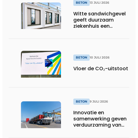
BETON
13 JULI 2026
Witte sandwichgevel
geeft duurzaam
ziekenhuis een
herkenbaar gezicht
BETON
10 JULI 2026
Vloer de CO₂-uitstoot
BETON
9 JULI 2026
Innovatie en
samenwerking geven
verduurzaming van
beton nieuwe impuls