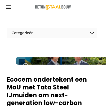
Aanmelden
Algemene voorwaarden
Artikelen
Categorieën
Bedrijven
Beton & Staalbouw | Ontdek hét vakblad voor de
beton- en staalbouwbranche
Contact
Direct contact
Evenement aanmelden
Ecocem ondertekent een
Meest gelezen
MoU met Tata Steel
Nieuwsbrief
IJmuiden om next-
Podcasts
generation low-carbon