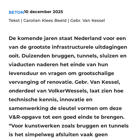
Privacy / Cookie statement
10 december 2025
BETON
Vacature aanmelden
Tekst | Carolien Klees Beeld | Gebr. Van Kessel
Video’s
De komende jaren staat Nederland voor een
van de grootste infrastructurele uitdagingen
ooit. Duizenden bruggen, tunnels, sluizen en
viaducten naderen het einde van hun
levensduur en vragen om grootschalige
vervanging of renovatie. Gebr. Van Kessel,
onderdeel van VolkerWessels, laat zien hoe
technische kennis, innovatie en
samenwerking de sleutel vormen om deze
V&R-opgave tot een goed einde te brengen.
“Voor kunstwerken zoals bruggen en tunnels
is het simpelweg afsluiten vaak geen