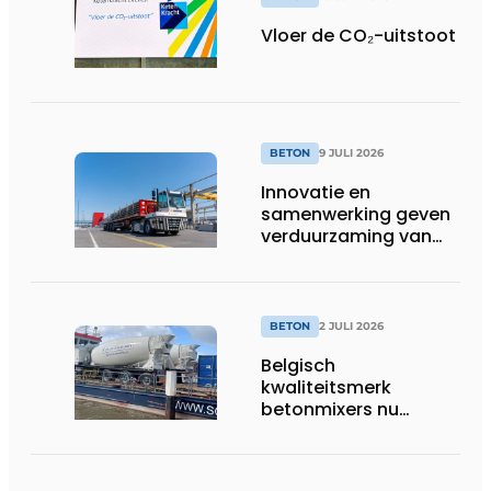
Vloer de CO₂-uitstoot
BETON
9 JULI 2026
Innovatie en
samenwerking geven
verduurzaming van
beton nieuwe impuls
BETON
2 JULI 2026
Belgisch
kwaliteitsmerk
betonmixers nu
officieel verkrijgbaar
in Nederland