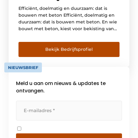
Efficiënt, doelmatig en duurzaam: dat is
bouwen met beton Efficiënt, doelmatig en
duurzaam: dat is bouwen met beton. En wie
bouwt met beton, kiest voor bekisting van
NOE. Hoogwaardige bekistingsystemen die
het resultaat zijn van voortdurende
innovatie. Dat merkt u aan de technische
Bekijk Bedrijfsprofiel
mogelijkheden, de ongekende flexibiliteit
en het alom gewaardeerde gebruiksgemak
NIEUWSBRIEF
van onze systemen. Niet […]
Meld u aan om nieuws & updates te
ontvangen.