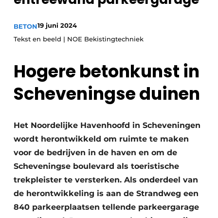
Privacy / Cookie statement
Vacature aanmelden
19 juni 2024
BETON
Video’s
Tekst en beeld | NOE Bekistingtechniek
Hogere betonkunst in
Scheveningse duinen
Het Noordelijke Havenhoofd in Scheveningen
wordt herontwikkeld om ruimte te maken
voor de bedrijven in de haven en om de
Scheveningse boulevard als toeristische
trekpleister te versterken. Als onderdeel van
de herontwikkeling is aan de Strandweg een
840 parkeerplaatsen tellende parkeergarage