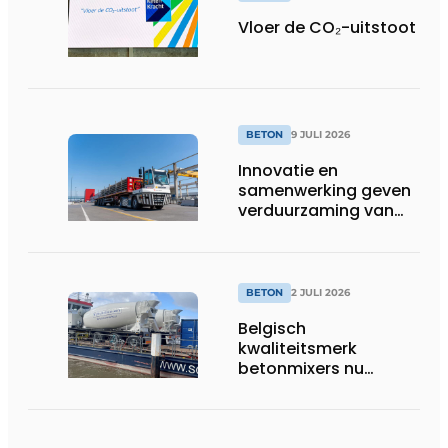
Vloer de CO₂-uitstoot
BETON
9 JULI 2026
Innovatie en
samenwerking geven
verduurzaming van
beton nieuwe impuls
BETON
2 JULI 2026
Belgisch
kwaliteitsmerk
betonmixers nu
officieel verkrijgbaar
in Nederland