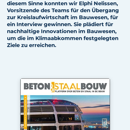
diesem Sinne konnten wir Elphi Nelissen,
Datenschutz / Cookie-Erklärung
Vorsitzende des Teams für den Übergang
zur Kreislaufwirtschaft im Bauwesen, für
Ein Stellenangebot registrieren
ein Interview gewinnen. Sie plädiert für
Videos
nachhaltige Innovationen im Bauwesen,
um die im Klimaabkommen festgelegten
Ziele zu erreichen.