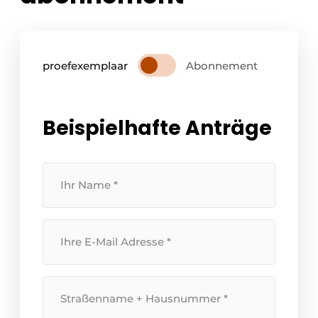
proefexemplaar
Abonnement
Beispielhafte Anträge
Ihr
Name
*
Ihre
E-
Mail
Adresse
*
Straßenname
+