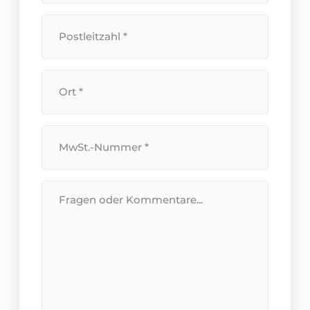
Hausnummer
*
Postleitzahl
*
Standort
*
Umsatzsteuer-
Identifikationsnummer
*
Nachricht