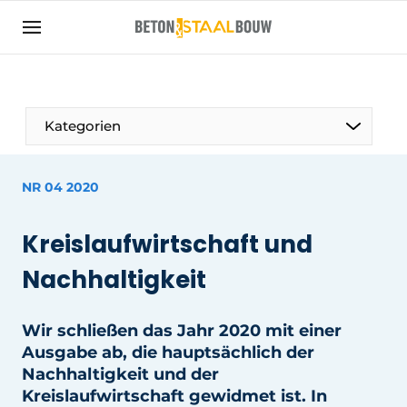
Registrieren Sie sich
Allgemeine Bedingungen und Konditionen
Artikel
Kategorien
Unternehmen
Beton & Stahlbau | Entdecken Sie das
NR 04 2020
Fachmagazin für die Beton- und
Stahlbauindustrie
Kreislaufwirtschaft und
Kontakt
Nachhaltigkeit
Direkter Kontakt
Veranstaltung anmelden
Wir schließen das Jahr 2020 mit einer
Meist gelesen
Ausgabe ab, die hauptsächlich der
Nachhaltigkeit und der
Newsletter
Kreislaufwirtschaft gewidmet ist. In
Podcasts