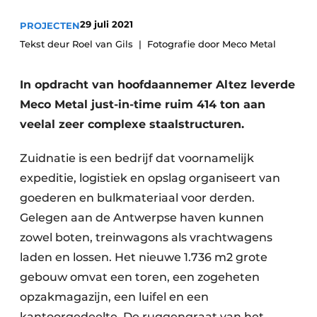
Privacy / Cookie statement
29 juli 2021
PROJECTEN
Vacature aanmelden
Tekst deur Roel van Gils
Fotografie door Meco Metal
Video’s
In opdracht van hoofdaannemer Altez leverde
Meco Metal just-in-time ruim 414 ton aan
veelal zeer complexe staalstructuren.
Zuidnatie is een bedrijf dat voornamelijk
expeditie, logistiek en opslag organiseert van
goederen en bulkmateriaal voor derden.
Gelegen aan de Antwerpse haven kunnen
zowel boten, treinwagons als vrachtwagens
laden en lossen. Het nieuwe 1.736 m2 grote
gebouw omvat een toren, een zogeheten
opzakmagazijn, een luifel en een
kantoorgedeelte. De ruggengraat van het