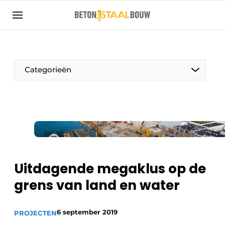
Aanmelden
Algemene voorwaarden
Artikelen
Categorieën
Bedrijven
Beton & Staalbouw | Ontdek hét vakblad voor de
beton- en staalbouwbranche
Contact
Direct contact
Evenement aanmelden
Uitdagende megaklus op de
Meest gelezen
grens van land en water
Nieuwsbrief
6 september 2019
Podcasts
PROJECTEN