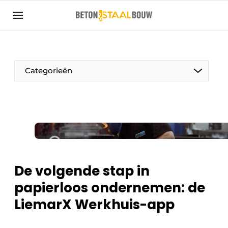
Aanmelden
Algemene voorwaarden
Artikelen
Categorieën
Bedrijven
Beton & Staalbouw | Ontdek hét vakblad voor de
beton- en staalbouwbranche
Contact
Direct contact
Evenement aanmelden
De volgende stap in
Meest gelezen
papierloos ondernemen: de
Nieuwsbrief
LiemarX Werkhuis-app
Podcasts