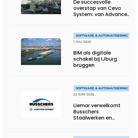
De succesvolle
overstap van Cevo
System: van Advance
Steel naar bocad
SOFTWARE & AUTOMATISERING
1 JULI 2026
BIM als digitale
schakel bij IJburg
bruggen
SOFTWARE & AUTOMATISERING
22 JUNI 2026
Liemar verwelkomt
Busschers
Staalwerken en
Koppes Groep