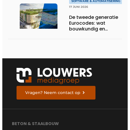
SOFTWARE & AUTOMATISERING
17 JUNI 2026
De tweede generatie
Eurocodes: wat
bouwkundig en
geotechnisch
ingenieurs moeten
weten om zich voor te
bereiden
Vragen? Neem contact op
BETON & STAALBOUW