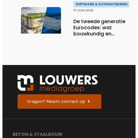
SOFTWARE & AUTOMATISERING
17 JUNI 2026
De tweede generatie
Eurocodes: wat
bouwkundig en
geotechnisch
ingenieurs moeten
weten om zich voor te
bereiden
Vragen? Neem contact op
BETON & STAALBOUW