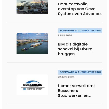
De succesvolle
overstap van Cevo
System: van Advance
Steel naar bocad
SOFTWARE & AUTOMATISERING
1 JULI 2026
BIM als digitale
schakel bij IJburg
bruggen
SOFTWARE & AUTOMATISERING
22 JUNI 2026
Liemar verwelkomt
Busschers
Staalwerken en
Koppes Groep