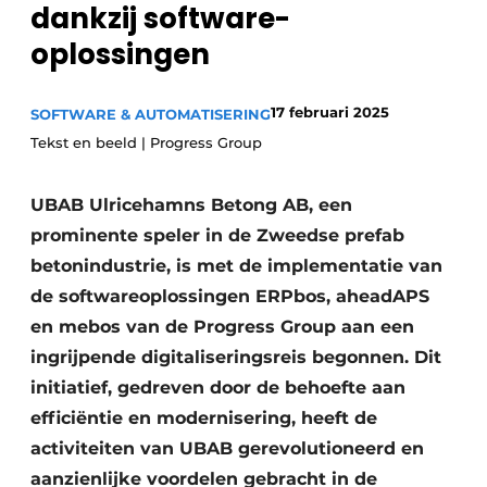
dankzij software-
Privacy / Cookie statement
oplossingen
Vacature aanmelden
Video’s
17 februari 2025
SOFTWARE & AUTOMATISERING
Tekst en beeld | Progress Group
UBAB Ulricehamns Betong AB, een
prominente speler in de Zweedse prefab
betonindustrie, is met de implementatie van
de softwareoplossingen ERPbos, aheadAPS
en mebos van de Progress Group aan een
ingrijpende digitaliseringsreis begonnen. Dit
initiatief, gedreven door de behoefte aan
efficiëntie en modernisering, heeft de
activiteiten van UBAB gerevolutioneerd en
aanzienlijke voordelen gebracht in de