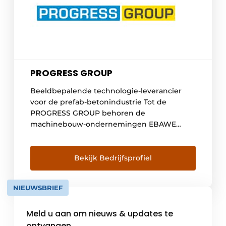
PROGRESS GROUP
Beeldbepalende technologie-leverancier
voor de prefab-betonindustrie Tot de
PROGRESS GROUP behoren de
machinebouw-ondernemingen EBAWE
Anlagentechnik GmbH, Progress Maschinen
& Automation, Tecnocom, Echo Precast
Engineering, UltraSpan Technologies alsook
Bekijk Bedrijfsprofiel
de eigen prefab-betonfabriek met
buigcentrale PROGRESS en het
NIEUWSBRIEF
softwarebedrijf Progress Software
Development. Het productassortiment van
Meld u aan om nieuws & updates te
de verschillende ondernemingen vult elkaar
hierbij optimaal aan. Dankzij deze synergie
ontvangen.