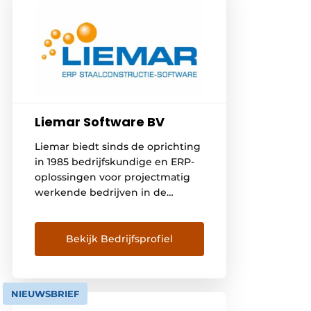
Liemar Software BV
Liemar biedt sinds de oprichting
in 1985 bedrijfskundige en ERP-
oplossingen voor projectmatig
werkende bedrijven in de
staalbouw en metaalconstructie.
Onze missie is om als partner
jouw bedrijf en processen te
Bekijk Bedrijfsprofiel
optimaliseren en samen meer
inzicht te creëren. Dat leidt tot
meer rust en rendement, zowel
NIEUWSBRIEF
bij de ondernemer als bij