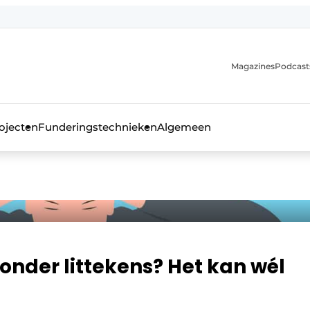
Magazines
Podcast
ojecten
Funderingstechnieken
Algemeen
kblad voor de beton- en staalbouwbranche
nder littekens? Het kan wél