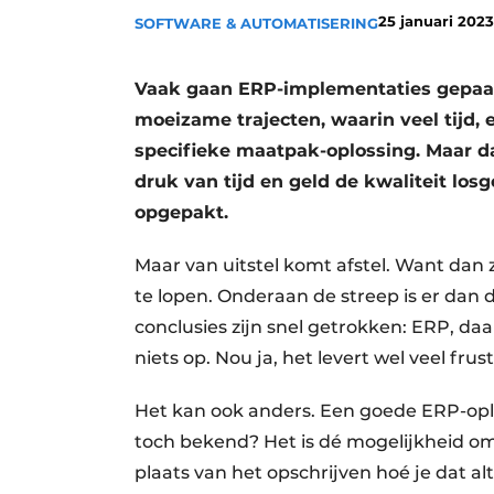
25 januari 2023
SOFTWARE & AUTOMATISERING
Vacature aanmelden
Video’s
Vaak gaan ERP-implementaties gepaard
moeizame trajecten, waarin veel tijd,
specifieke maatpak-oplossing. Maar d
druk van tijd en geld de kwaliteit los
opgepakt.
Maar van uitstel komt afstel. Want dan 
te lopen. Onderaan de streep is er dan 
conclusies zijn snel getrokken: ERP, daa
niets op. Nou ja, het levert wel veel frust
Het kan ook anders. Een goede ERP-oplo
toch bekend? Het is dé mogelijkheid om 
plaats van het opschrijven hoé je dat alti