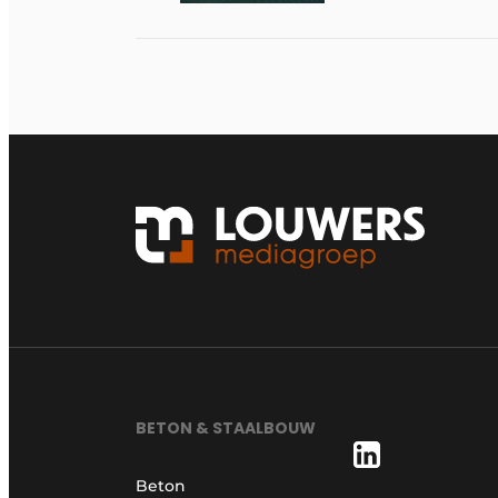
BETON & STAALBOUW
Beton