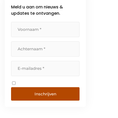
werknemers. Met het ‘Nieuwe
Meld u aan om nieuws &
Rendement […]
updates te ontvangen.
Inschrijven