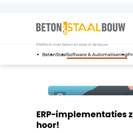
Aanmelden
Algemene voorwaarden
Artikelen
Platform over beton en staal in de bouw
Bedrijven
Beton
Staal
Software & Automatisering
Pr
Beton & Staalbouw | Ontdek hét va
Contact
Direct contact
Evenement aanmelden
Meest gelezen
Nieuwsbrief
ERP-implementaties zo
Podcasts
hoor!
Privacy / Cookie statement