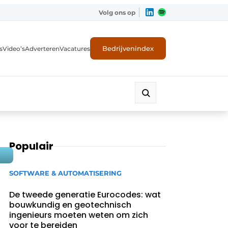
Volg ons op
Bedrijvenindex
s
Video’s
Adverteren
Vacatures
Populair
SOFTWARE & AUTOMATISERING
De tweede generatie Eurocodes: wat
bouwkundig en geotechnisch
ingenieurs moeten weten om zich
voor te bereiden