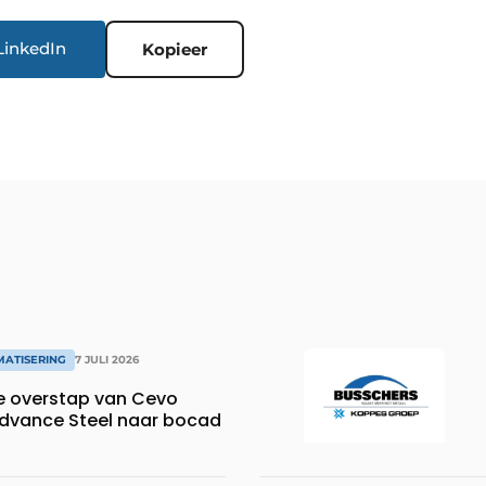
LinkedIn
Kopieer
MATISERING
7 JULI 2026
e overstap van Cevo
dvance Steel naar bocad