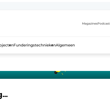
Magazines
Podcast
ojecten
Funderingstechnieken
Algemeen
kblad voor de beton- en staalbouwbranche
g…