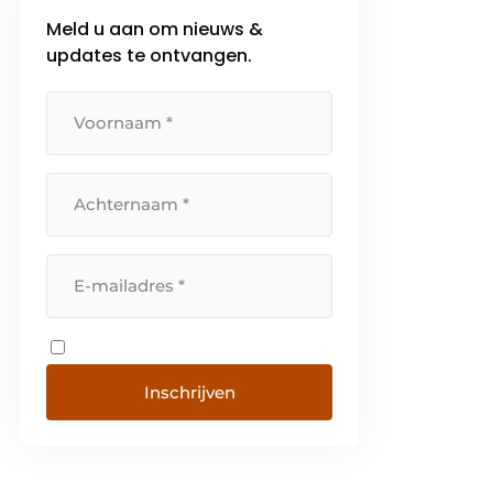
werknemers. Met het ‘Nieuwe
Meld u aan om nieuws &
Rendement […]
updates te ontvangen.
Inschrijven