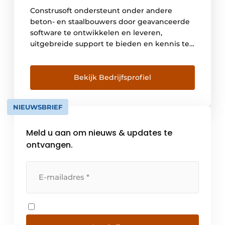
Construsoft ondersteunt onder andere
beton- en staalbouwers door geavanceerde
software te ontwikkelen en leveren,
uitgebreide support te bieden en kennis te
delen. Hierbij openen we deuren naar een
gedigitaliseerde bouwwereld met
gestroomlijnde ontwerp- en
Bekijk Bedrijfsprofiel
bouwprocessen, optimale communicatie en
samenwerking. Construsoft levert in ruim 35
NIEUWSBRIEF
landen 3D BIM-software die de open BIM-
gedachte ondersteunen. Wij zijn de […]
Meld u aan om nieuws & updates te
ontvangen.