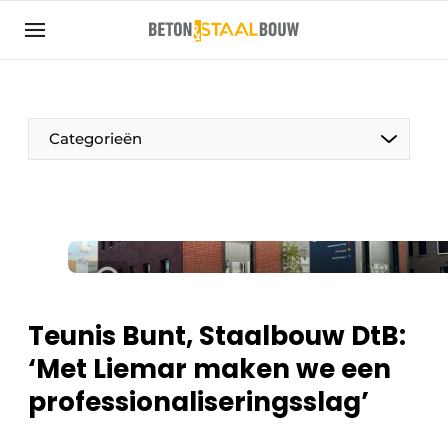
Aanmelden
Algemene voorwaarden
Artikelen
Categorieën
Bedrijven
Beton & Staalbouw | Ontdek hét vakblad voor de
beton- en staalbouwbranche
Contact
Direct contact
Evenement aanmelden
Teunis Bunt, Staalbouw DtB:
Meest gelezen
‘Met Liemar maken we een
Nieuwsbrief
professionaliseringsslag’
Podcasts