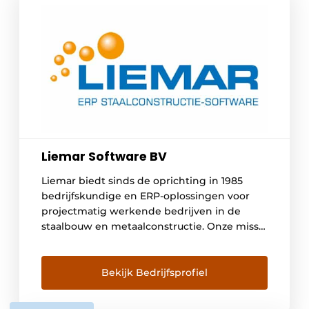
Liemar Software BV
Liemar biedt sinds de oprichting in 1985
bedrijfskundige en ERP-oplossingen voor
projectmatig werkende bedrijven in de
staalbouw en metaalconstructie. Onze missie
is om als partner jouw bedrijf en processen
te optimaliseren en samen meer inzicht te
creëren. Dat leidt tot meer rust en
Bekijk Bedrijfsprofiel
rendement, zowel bij de ondernemer als bij
werknemers. Met het ‘Nieuwe Rendement