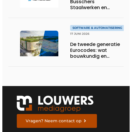
Busschers
Staalwerken en
Koppes Groep
SOFTWARE & AUTOMATISERING
17 JUNI 2026
De tweede generatie
Eurocodes: wat
bouwkundig en
geotechnisch
ingenieurs moeten
weten om zich voor te
bereiden
Vragen? Neem contact op