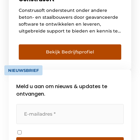
Construsoft ondersteunt onder andere
beton- en staalbouwers door geavanceerde
software te ontwikkelen en leveren,
uitgebreide support te bieden en kennis te
delen. Hierbij openen we deuren naar een
gedigitaliseerde bouwwereld met
gestroomlijnde ontwerp- en
Bekijk Bedrijfsprofiel
bouwprocessen, optimale communicatie en
samenwerking. Construsoft levert in ruim 35
NIEUWSBRIEF
landen 3D BIM-software die de open BIM-
gedachte ondersteunen. Wij zijn de […]
Meld u aan om nieuws & updates te
ontvangen.