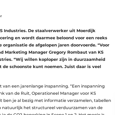
er
 KS Industries. De staalverwerker uit Moerdijk
ficering en wordt daarmee beloond voor een reeks
organisatie de afgelopen jaren doorvoerde. “Voor
s and Marketing Manager Gregory Rombaut van KS
tries. “Wij willen koploper zijn in duurzaamheid
et de schoonste kunt noemen. Juist daar is veel
aat van een jarenlange inspanning. “Een inspanning
Frank van de Ruit, Operationeel Manager voor KS
it ben je al bezig met informatie verzamelen, tabellen
n natuurlijk het structureel verduurzamen van de
 je de CO2-beperking in Scope 1 en 2. Het mooie is