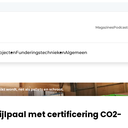
Magazines
Podcast
ojecten
Funderingstechnieken
Algemeen
kblad voor de beton- en staalbouwbranche
kt wordt, net als pallets en schroot.
ijlpaal met certificering CO2-