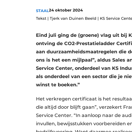
Vacature aanmelden
24 oktober 2024
STAAL
Video’s
Tekst | Tjerk van Duinen Beeld | KS Service Cent
Eind juli ging de (groene) vlag uit bij
ontving de CO2-Prestatieladder Certi
aan duurzaamheidsmaatregelen die de 
ons is het een mijlpaal”, aldus Sale
Service Center, onderdeel van KS Indus
als onderdeel van een sector die je ni
winst te boeken.”
Het verkregen certificaat is het result
die altijd door blijft gaan”, verzekert 
Service Center. “In aanloop naar de aud
invullen, bewijsstukken voorbereiden e
bedrijfsvoering. Want daarmee realiseer