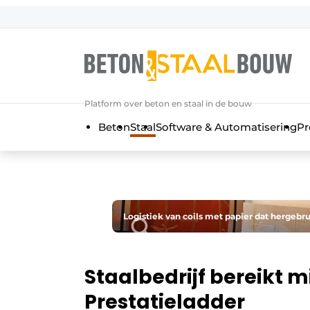
Aanmelden
Algemene voorwaarden
Artikelen
Platform over beton en staal in de bouw
Bedrijven
Beton
Staal
Software & Automatisering
Pr
Beton & Staalbouw | Ontdek hét va
Contact
Direct contact
Evenement aanmelden
Logistiek van coils met papier dat hergebrui
Meest gelezen
Nieuwsbrief
Staalbedrijf bereikt m
Podcasts
Prestatieladder
Privacy / Cookie statement