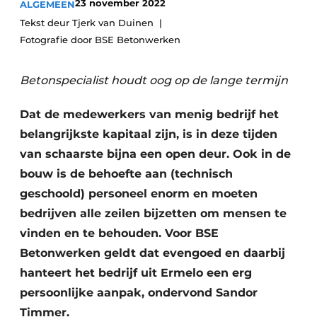
23 november 2022
ALGEMEEN
Privacy / Cookie statement
Tekst deur Tjerk van Duinen
Vacature aanmelden
Fotografie door BSE Betonwerken
Video’s
Betonspecialist houdt oog op de lange termijn
Dat de medewerkers van menig bedrijf het
belangrijkste kapitaal zijn, is in deze tijden
van schaarste bijna een open deur. Ook in de
bouw is de behoefte aan (technisch
geschoold) personeel enorm en moeten
bedrijven alle zeilen bijzetten om mensen te
vinden en te behouden. Voor BSE
Betonwerken geldt dat evengoed en daarbij
hanteert het bedrijf uit Ermelo een erg
persoonlijke aanpak, ondervond Sandor
Timmer.