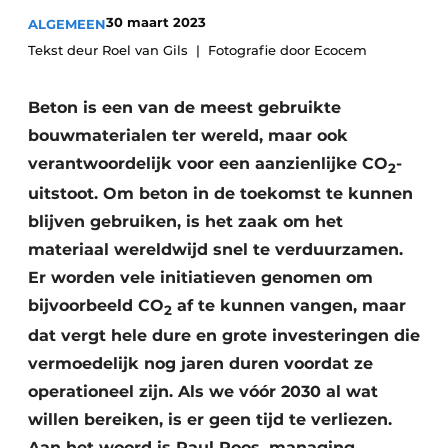
Privacy / Cookie statement
30 maart 2023
ALGEMEEN
Vacature aanmelden
Tekst deur Roel van Gils
Fotografie door Ecocem
Video’s
Beton is een van de meest gebruikte
bouwmaterialen ter wereld, maar ook
verantwoordelijk voor een aanzienlijke
CO
-
2
uitstoot. Om beton in de toekomst te kunnen
blijven gebruiken, is het zaak om het
materiaal wereldwijd snel te verduurzamen.
Er worden vele initiatieven genomen om
bijvoorbeeld CO
af te kunnen vangen, maar
2
dat vergt hele dure en grote investeringen die
vermoedelijk nog jaren duren voordat ze
operationeel zijn. Als we vóór 2030 al wat
willen bereiken, is er geen tijd te verliezen.
Aan het woord is Paul Roos, managing