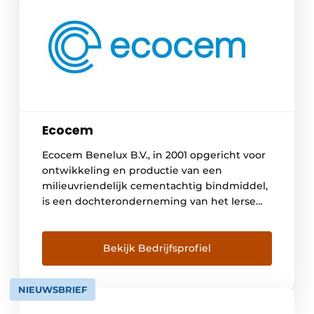
Ecocem
Ecocem Benelux B.V., in 2001 opgericht voor
ontwikkeling en productie van een
milieuvriendelijk cementachtig bindmiddel,
is een dochteronderneming van het Ierse
bedrijf Ecocem Materials Limited. In Moerdijk
malen wij een bij-produkt van de
staalindustrie, gegranuleerd hoogovenslak
Bekijk Bedrijfsprofiel
tot een hoogwaardig cementachtig
bindmiddel (eco₂cem) voor gebruik in
NIEUWSBRIEF
hoogwaardig beton. De beton- en
mortelindustrie heeft direct duurzaam