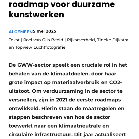
roadmap voor duurzame
Privacy / Cookie statement
kunstwerken
Vacature aanmelden
Video’s
5 mei 2025
ALGEMEEN
Tekst | Roel van Gils Beeld | Rijksoverheid, Tineke Dijkstra
en Topview Luchtfotografie
De GWW-sector speelt een cruciale rol in het
behalen van de klimaatdoelen, door haar
grote impact op materiaalverbruik en CO2-
uitstoot. Om verduurzaming in de sector te
versnellen, zijn in 2021 de eerste roadmaps
ontwikkeld. Hierin staan de maatregelen en
stappen beschreven van hoe de sector
toewerkt naar een klimaatneutrale en
circulaire infrastructuur. Dit jaar actualiseert