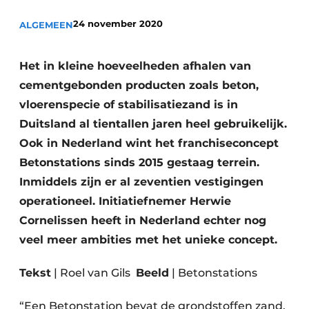
Privacy / Cookie statement
24 november 2020
ALGEMEEN
Vacature aanmelden
Video’s
Het in kleine hoeveelheden afhalen van
cementgebonden producten zoals beton,
vloerenspecie of stabilisatiezand is in
Duitsland al tientallen jaren heel gebruikelijk.
Ook in Nederland wint het franchiseconcept
Betonstations sinds 2015 gestaag terrein.
Inmiddels zijn er al zeventien vestigingen
operationeel. Initiatiefnemer Herwie
Cornelissen heeft in Nederland echter nog
veel meer ambities met het unieke concept.
Tekst
| Roel van Gils
Beeld
| Betonstations
“Een Betonstation bevat de grondstoffen zand,