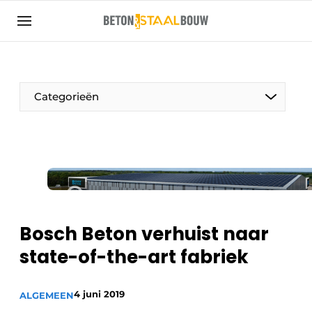
Aanmelden
Algemene voorwaarden
Artikelen
Categorieën
Bedrijven
Beton & Staalbouw | Ontdek hét vakblad voor de
beton- en staalbouwbranche
Contact
Direct contact
Evenement aanmelden
Bosch Beton verhuist naar
Meest gelezen
state-of-the-art fabriek
Nieuwsbrief
4 juni 2019
Podcasts
ALGEMEEN