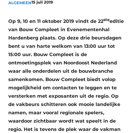
15 juli 2019
ALGEMEEN
Privacy / Cookie statement
Vacature aanmelden
ste
Op 9, 10 en 11 oktober 2019 vindt de 22
editie
Video’s
van Bouw Compleet in Evenementenhal
Hardenberg plaats. Op deze drie beursdagen
bent u van harte welkom van 13:00 uur tot
15:00 uur. Bouw Compleet is de
ontmoetingsplek van Noordoost Nederland
waar alle onderdelen uit de bouwbranche
samenkomen. Bouw Compleet biedt volop
mogelijkheid om contacten te leggen en te
versterken met exposanten uit de regio. Op
de vakbeurs schitteren ook mooie landelijke
namen, maar vooral regionale spelers,
waardoor zichtbaar wordt wat speelt in de
regio. Het is tevens de plek waar de vakman