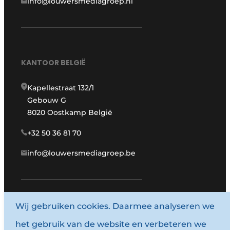
info@louwersmediagroep.nl
KANTOOR BELGIË
Kapellestraat 132/1
Gebouw G
8020 Oostkamp België
+32 50 36 81 70
info@louwersmediagroep.be
Wij gebruiken cookies. Daarmee analyseren we
www.louwersmediagroep.com
het gebruik van de website en verbeteren we
© 1987 - 2026 Louwersmediagroep.